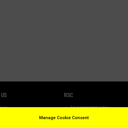
 US
RSC
r.es
Environmental policy
1 991
Corporate compliance
Manage Cookie Consent
Quality policy