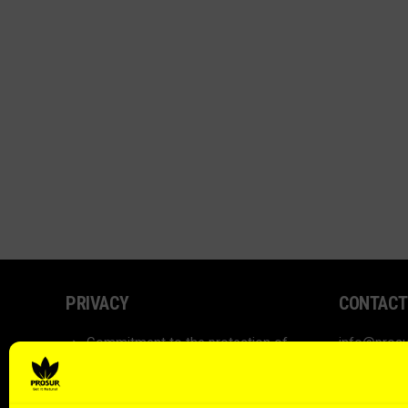
PRIVACY
CONTACT
Commitment to the protection of
info@prosu
personal data
+34 968 88
Privacy policy
Location